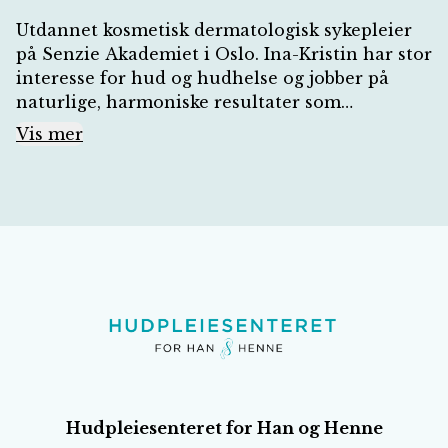
Utdannet kosmetisk dermatologisk sykepleier
på Senzie Akademiet i Oslo. Ina-Kristin har stor
interesse for hud og hudhelse og jobber på
naturlige, harmoniske resultater som
fremhever det beste i hver enkelt. For henne
Vis mer
handler kosmetiske behandlinger om trygghet ,
kvalitet og skreddersydde løsninger tilpasset
den enkeltes behov/ønsker Ansvarlig lege: Dr.
Bendik Ahlstrøm.
Hudpleiesenteret for Han og Henne