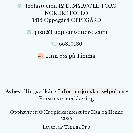
Trelastveien 12 D, MYRVOLL TORG
NORDRE FOLLO
1415 Oppegård OPPEGÅRD
post@hudpleiesenteret.com
66810180
Finn oss på Timma
Avbestillingsvilkår
•
Informasjonskapselpolicy
•
Personvernerklæring
Opphavsrett
©
Hudpleiesenteret for Han og Henne
2025
Levert av
Timma Pro